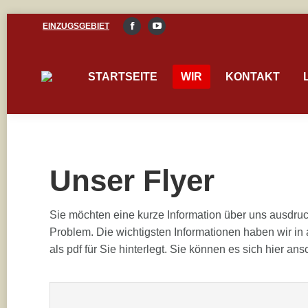
EINZUGSGEBIET
Facebook
YouTube
page
page
opens
opens
STARTSEITE
WIR
KONTAKT
in
in
new
new
window
window
Unser Flyer
Sie möchten eine kurze Information über uns ausdr
Problem. Die wichtigsten Informationen haben wir in
als pdf für Sie hinterlegt. Sie können es sich hier a