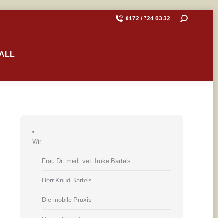
SEARCH:
0172 / 724 03 32
ALL
Wir
Frau Dr. med. vet. Imke Bartels
Herr Knud Bartels
Die mobile Praxis