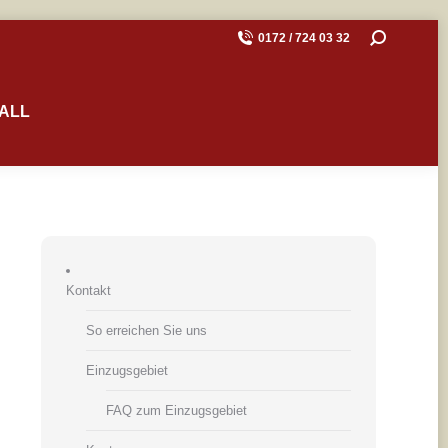
SEARCH:
0172 / 724 03 32
ALL
Kontakt
So erreichen Sie uns
Einzugsgebiet
FAQ zum Einzugsgebiet