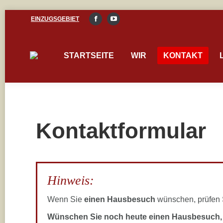
EINZUGSGEBIET
Facebook
YouTube
page
page
opens
opens
STARTSEITE
WIR
KONTAKT
in
in
new
new
window
window
Kontaktformular
Hinweis:
Wenn Sie
einen Hausbesuch
wünschen, prüfen S
Wünschen Sie noch heute einen Hausbesuch