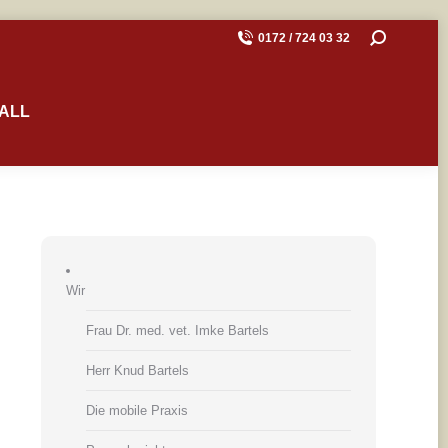
SEARCH:
0172 / 724 03 32
ALL
Wir
Frau Dr. med. vet. Imke Bartels
Herr Knud Bartels
Die mobile Praxis