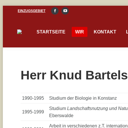
EINZUGSGEBIET
Facebook
YouTube
page
page
opens
opens
STARTSEITE
WIR
KONTAKT
in
in
new
new
window
window
Herr Knud Bartels
1990-1995
Studium der Biologie in Konstanz
Studium
Landschaftsnutzung und Natu
1995-1999
Eberswalde
Arbeit in verschiedenen z.T. internatio