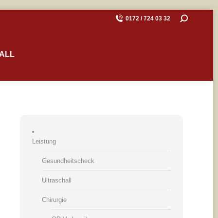
SEARCH:
0172 / 724 03 32
ALL
Leistung
Gesundheitscheck
Ultraschall
Chirurgie